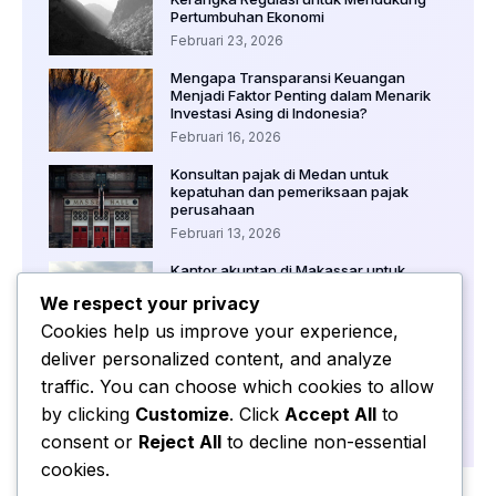
Pertumbuhan Ekonomi
Februari 23, 2026
Mengapa Transparansi Keuangan
Menjadi Faktor Penting dalam Menarik
Investasi Asing di Indonesia?
Februari 16, 2026
Konsultan pajak di Medan untuk
kepatuhan dan pemeriksaan pajak
perusahaan
Februari 13, 2026
Kantor akuntan di Makassar untuk
pendampingan keuangan startup baru
We respect your privacy
Februari 12, 2026
Cookies help us improve your experience,
deliver personalized content, and analyze
Audit keuangan wajib di Medan untuk
perusahaan besar dan korporasi
traffic. You can choose which cookies to allow
Februari 11, 2026
by clicking
Customize
. Click
Accept All
to
consent or
Reject All
to decline non-essential
cookies.