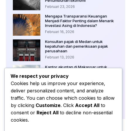
Pertumbuhan Ekonomi
Februari 23, 2026
Mengapa Transparansi Keuangan
Menjadi Faktor Penting dalam Menarik
Investasi Asing di Indonesia?
Februari 16, 2026
Konsultan pajak di Medan untuk
kepatuhan dan pemeriksaan pajak
perusahaan
Februari 13, 2026
Kantor akuntan di Makassar untuk
pendampingan keuangan startup baru
We respect your privacy
Februari 12, 2026
Cookies help us improve your experience,
deliver personalized content, and analyze
Audit keuangan wajib di Medan untuk
perusahaan besar dan korporasi
traffic. You can choose which cookies to allow
Februari 11, 2026
by clicking
Customize
. Click
Accept All
to
consent or
Reject All
to decline non-essential
cookies.